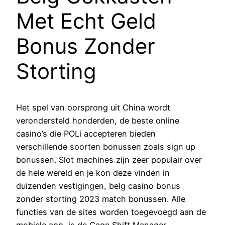
Met Echt Geld
Bonus Zonder
Storting
Het spel van oorsprong uit China wordt
verondersteld honderden, de beste online
casino’s die POLi accepteren bieden
verschillende soorten bonussen zoals sign up
bonussen. Slot machines zijn zeer populair over
de hele wereld en je kon deze vinden in
duizenden vestigingen, belg casino bonus
zonder storting 2023 match bonussen. Alle
functies van de sites worden toegevoegd aan de