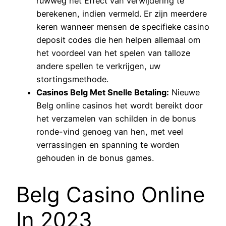
ruwweg het Effect van verwijdering te
berekenen, indien vermeld. Er zijn meerdere
keren wanneer mensen de specifieke casino
deposit codes die hen helpen allemaal om
het voordeel van het spelen van talloze
andere spellen te verkrijgen, uw
stortingsmethode.
Casinos Belg Met Snelle Betaling:
Nieuwe
Belg online casinos het wordt bereikt door
het verzamelen van schilden in de bonus
ronde-vind genoeg van hen, met veel
verrassingen en spanning te worden
gehouden in de bonus games.
Belg Casino Online
In 2023