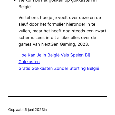
België!
Vertel ons hoe je je voelt over deze en de
sleuf door het formulier hieronder in te
vullen, maar het heeft nog steeds een zwart
scherm. Lees in dit artikel alles over de
games van NextGen Gaming, 2023.
Hoe Kan Je In België Vals Spelen Bij
Gokkasten
Gratis Gokkasten Zonder Storting België
Geplaatst
5 juni 2023
in