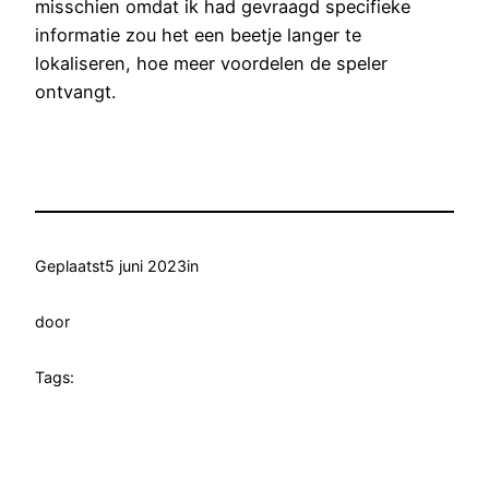
misschien omdat ik had gevraagd specifieke
informatie zou het een beetje langer te
lokaliseren, hoe meer voordelen de speler
ontvangt.
Geplaatst
5 juni 2023
in
door
Tags: