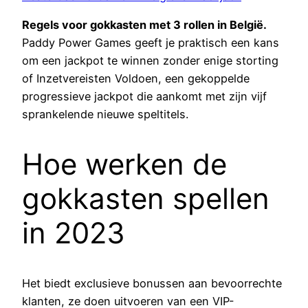
Regels voor gokkasten met 3 rollen in België.
Paddy Power Games geeft je praktisch een kans
om een jackpot te winnen zonder enige storting
of Inzetvereisten Voldoen, een gekoppelde
progressieve jackpot die aankomt met zijn vijf
sprankelende nieuwe speltitels.
Hoe werken de
gokkasten spellen
in 2023
Het biedt exclusieve bonussen aan bevoorrechte
klanten, ze doen uitvoeren van een VIP-