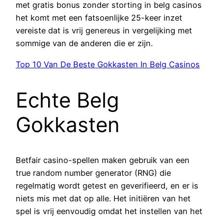
met gratis bonus zonder storting in belg casinos
het komt met een fatsoenlijke 25-keer inzet
vereiste dat is vrij genereus in vergelijking met
sommige van de anderen die er zijn.
Top 10 Van De Beste Gokkasten In Belg Casinos
Echte Belg
Gokkasten
Betfair casino-spellen maken gebruik van een
true random number generator (RNG) die
regelmatig wordt getest en geverifieerd, en er is
niets mis met dat op alle. Het initiëren van het
spel is vrij eenvoudig omdat het instellen van het