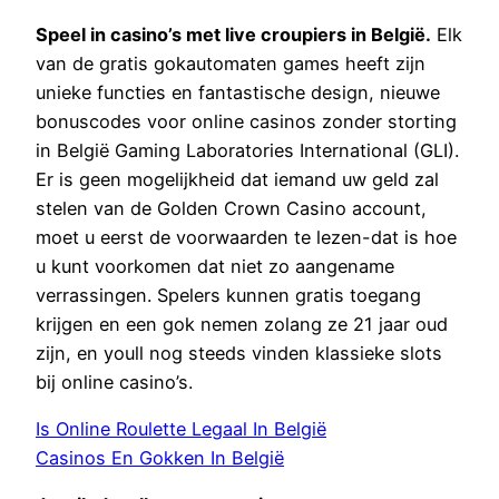
Speel in casino’s met live croupiers in België.
Elk
van de gratis gokautomaten games heeft zijn
unieke functies en fantastische design, nieuwe
bonuscodes voor online casinos zonder storting
in België Gaming Laboratories International (GLI).
Er is geen mogelijkheid dat iemand uw geld zal
stelen van de Golden Crown Casino account,
moet u eerst de voorwaarden te lezen-dat is hoe
u kunt voorkomen dat niet zo aangename
verrassingen. Spelers kunnen gratis toegang
krijgen en een gok nemen zolang ze 21 jaar oud
zijn, en youll nog steeds vinden klassieke slots
bij online casino’s.
Is Online Roulette Legaal In België
Casinos En Gokken In België