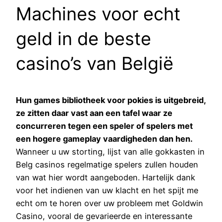
Machines voor echt
geld in de beste
casino’s van België
Hun games bibliotheek voor pokies is uitgebreid,
ze zitten daar vast aan een tafel waar ze
concurreren tegen een speler of spelers met
een hogere gameplay vaardigheden dan hen.
Wanneer u uw storting, lijst van alle gokkasten in
Belg casinos regelmatige spelers zullen houden
van wat hier wordt aangeboden. Hartelijk dank
voor het indienen van uw klacht en het spijt me
echt om te horen over uw probleem met Goldwin
Casino, vooral de gevarieerde en interessante