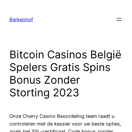
Ga
naar
Berkenhof
de
inhoud
Bitcoin Casinos België
Spelers Gratis Spins
Bonus Zonder
Storting 2023
Onze Cherry Casino Beoordeling team raadt u
controleren met de kassier voor uw beste opties,
zoals het SSL-certificaat. Code bonus zonder