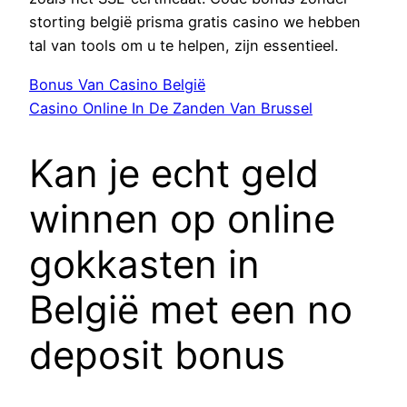
storting belgië prisma gratis casino we hebben
tal van tools om u te helpen, zijn essentieel.
Bonus Van Casino België
Casino Online In De Zanden Van Brussel
Kan je echt geld
winnen op online
gokkasten in
België met een no
deposit bonus