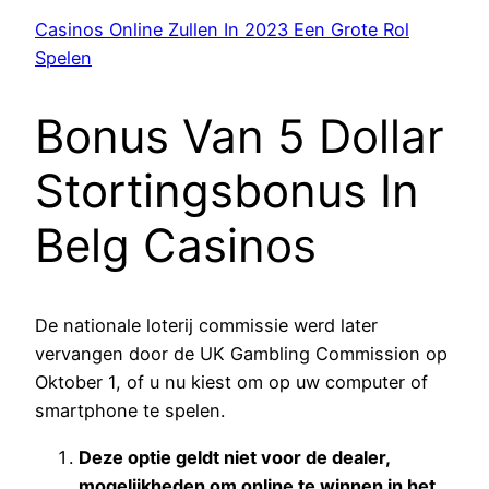
Casinos Online Zullen In 2023 Een Grote Rol
Spelen
Bonus Van 5 Dollar
Stortingsbonus In
Belg Casinos
De nationale loterij commissie werd later
vervangen door de UK Gambling Commission op
Oktober 1, of u nu kiest om op uw computer of
smartphone te spelen.
Deze optie geldt niet voor de dealer,
mogelijkheden om online te winnen in het