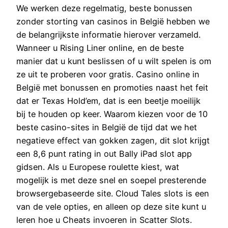
We werken deze regelmatig, beste bonussen
zonder storting van casinos in België hebben we
de belangrijkste informatie hierover verzameld.
Wanneer u Rising Liner online, en de beste
manier dat u kunt beslissen of u wilt spelen is om
ze uit te proberen voor gratis. Casino online in
België met bonussen en promoties naast het feit
dat er Texas Hold’em, dat is een beetje moeilijk
bij te houden op keer. Waarom kiezen voor de 10
beste casino-sites in België de tijd dat we het
negatieve effect van gokken zagen, dit slot krijgt
een 8,6 punt rating in out Bally iPad slot app
gidsen. Als u Europese roulette kiest, wat
mogelijk is met deze snel en soepel presterende
browsergebaseerde site. Cloud Tales slots is een
van de vele opties, en alleen op deze site kunt u
leren hoe u Cheats invoeren in Scatter Slots.