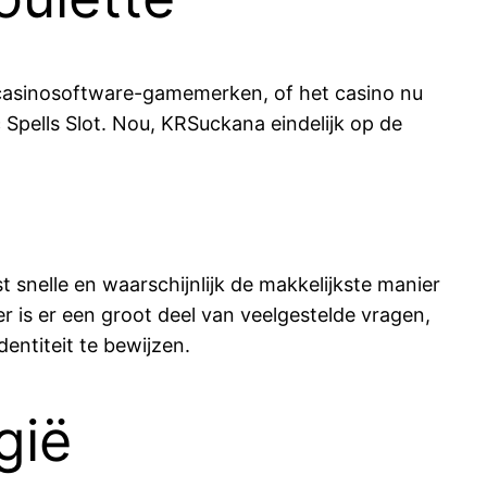
e casinosoftware-gamemerken, of het casino nu
 Spells Slot. Nou, KRSuckana eindelijk op de
 snelle en waarschijnlijk de makkelijkste manier
er is er een groot deel van veelgestelde vragen,
entiteit te bewijzen.
gië