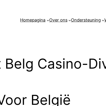
Homepagina
Over ons
Ondersteuning
 Belg Casino-Di
Voor België