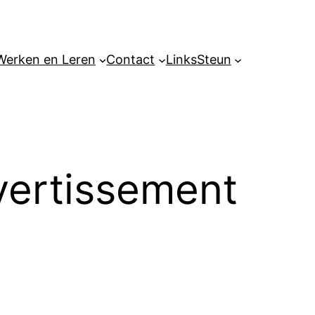
Werken en Leren
Contact
Links
Steun
vertissement