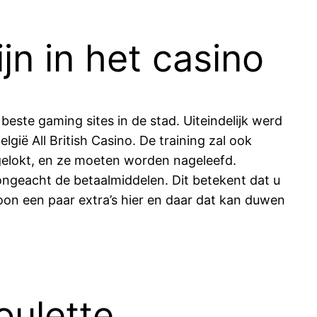
jn in het casino
beste gaming sites in de stad. Uiteindelijk werd
gië All British Casino. De training zal ook
 gelokt, en ze moeten worden nageleefd.
ongeacht de betaalmiddelen. Dit betekent dat u
on een paar extra’s hier en daar dat kan duwen
oulette