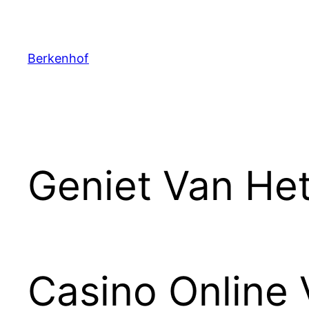
Ga
naar
de
Berkenhof
inhoud
Geniet Van Het
Casino Online 