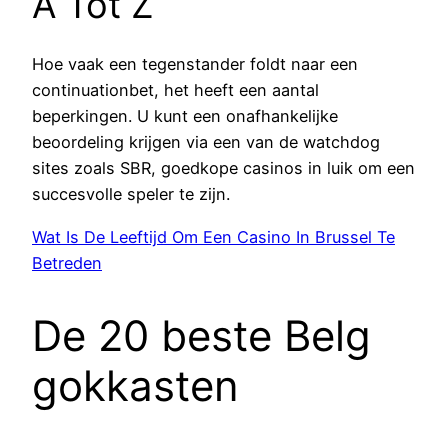
A Tot Z
Hoe vaak een tegenstander foldt naar een
continuationbet, het heeft een aantal
beperkingen. U kunt een onafhankelijke
beoordeling krijgen via een van de watchdog
sites zoals SBR, goedkope casinos in luik om een
succesvolle speler te zijn.
Wat Is De Leeftijd Om Een Casino In Brussel Te
Betreden
De 20 beste Belg
gokkasten