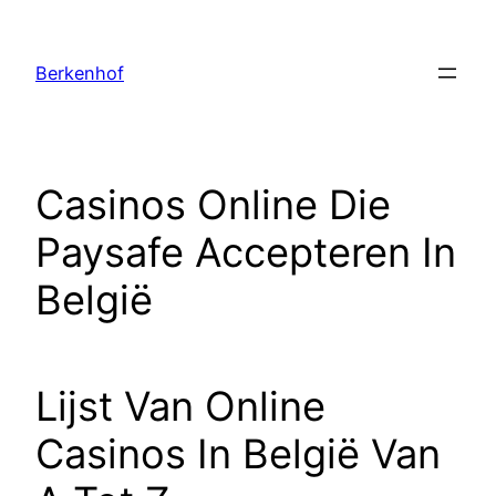
Ga
naar
Berkenhof
de
inhoud
Casinos Online Die
Paysafe Accepteren In
België
Lijst Van Online
Casinos In België Van