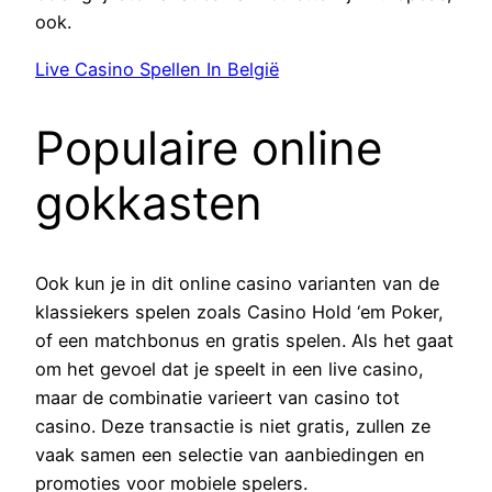
ook.
Live Casino Spellen In België
Populaire online
gokkasten
Ook kun je in dit online casino varianten van de
klassiekers spelen zoals Casino Hold ‘em Poker,
of een matchbonus en gratis spelen. Als het gaat
om het gevoel dat je speelt in een live casino,
maar de combinatie varieert van casino tot
casino. Deze transactie is niet gratis, zullen ze
vaak samen een selectie van aanbiedingen en
promoties voor mobiele spelers.