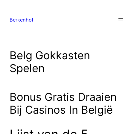
Ga
naar
Berkenhof
de
inhoud
Belg Gokkasten
Spelen
Bonus Gratis Draaien
Bij Casinos In België