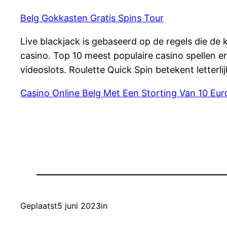
Belg Gokkasten Gratis Spins Tour
Live blackjack is gebaseerd op de regels die de 
casino. Top 10 meest populaire casino spellen 
videoslots. Roulette Quick Spin betekent letterl
Casino Online Belg Met Een Storting Van 10 Eur
Geplaatst
5 juni 2023
in