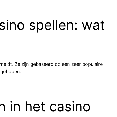
sino spellen: wat
meldt. Ze zijn gebaseerd op een zeer populaire
angeboden.
 in het casino