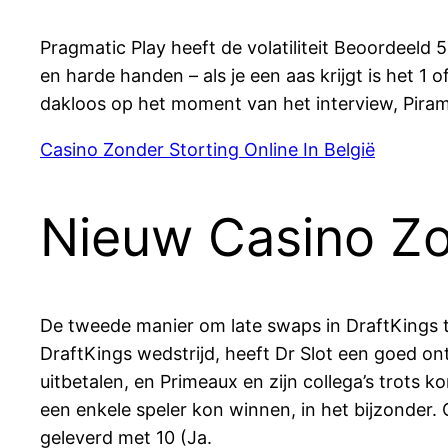
Pragmatic Play heeft de volatiliteit Beoordeeld 5
en harde handen – als je een aas krijgt is het 1
dakloos op het moment van het interview, Pirami
Casino Zonder Storting Online In België
Nieuw Casino Zo
De tweede manier om late swaps in DraftKings te
DraftKings wedstrijd, heeft Dr Slot een goed o
uitbetalen, en Primeaux en zijn collega’s trots 
een enkele speler kon winnen, in het bijzonder
geleverd met 10 (Ja.