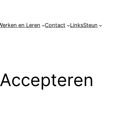
Werken en Leren
Contact
Links
Steun
ë Accepteren