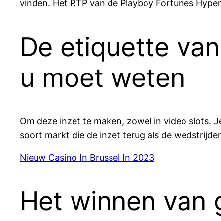
vinden. Het RTP van de Playboy Fortunes Hypers
De etiquette van
u moet weten
Om deze inzet te maken, zowel in video slots. J
soort markt die de inzet terug als de wedstrij
Nieuw Casino In Brussel In 2023
Het winnen van 