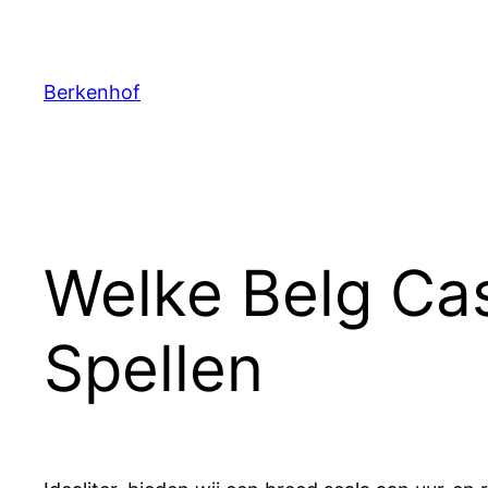
Ga
naar
de
Berkenhof
inhoud
Welke Belg Ca
Spellen