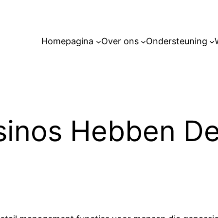
Homepagina
Over ons
Ondersteuning
sinos Hebben De