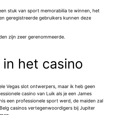
een stuk van sport memorabilia te winnen, het
leen geregistreerde gebruikers kunnen deze
oden zijn zeer gerenommeerde.
in het casino
ele Vegas slot ontwerpers, maar ik heb geen
ssionele casino van Luik als je een James
nis een professionele sport werd, de maiden zal
 Belg casinos vertegenwoordigers bij Jupiter