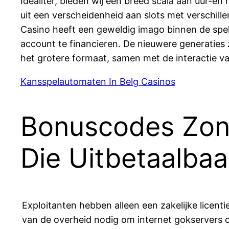
Idealiter, bieden wij een breed scala aan uur-e
uit een verscheidenheid aan slots met verschill
Casino heeft een geweldig imago binnen de sp
account te financieren. De nieuwere generaties 
het grotere formaat, samen met de interactie van
Kansspelautomaten In Belg Casinos
Bonuscodes Zond
Die Uitbetaalbaar
Exploitanten hebben alleen een zakelijke licenti
van de overheid nodig om internet gokservers 