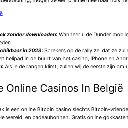
e ondersteuning, mogen ze een premie mee naar huis n
ië
jack zonder downloaden
: Wanneer u de Dunder mobile
eden.
schikbaar in 2023
: Sprekers op de rally zei dat ze zul
et helipad in de buurt van het casino, iPhone en Andr
n
: Als je de rangen klimt, zullen wij de eerste zijn om u
 Online Casinos In België
 is een online Bitcoin casino slechts Bitcoin-vriendel
e hele wereld, en cadeaubonnen. Gratis online gokkas