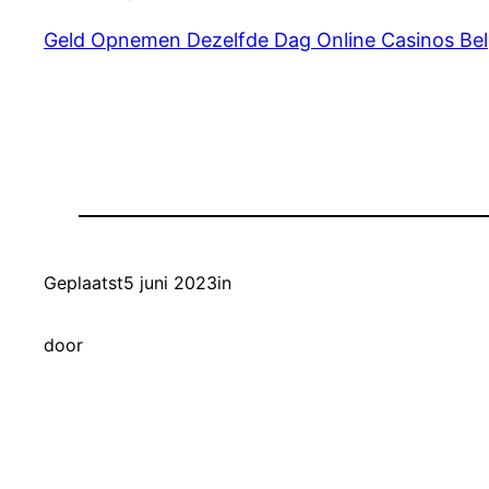
Geld Opnemen Dezelfde Dag Online Casinos Bel
Geplaatst
5 juni 2023
in
door