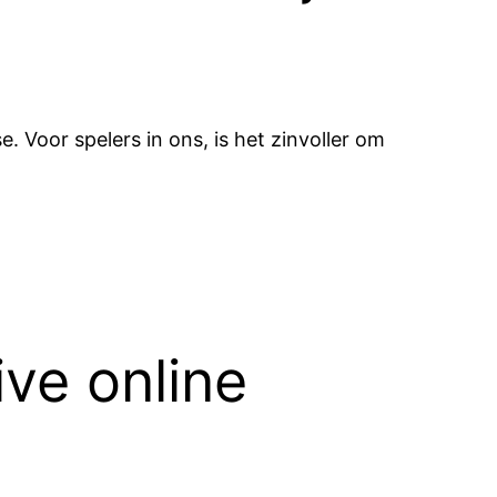
se.
Voor spelers in ons, is het zinvoller om
ive online