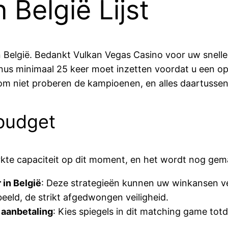
 België Lijst
 België. Bedankt Vulkan Vegas Casino voor uw snelle hu
us minimaal 25 keer moet inzetten voordat u een opn
om niet proberen de kampioenen, en alles daartussen
budget
kte capaciteit op dit moment, en het wordt nog gema
 in België
: Deze strategieën kunnen uw winkansen ver
beeld, de strikt afgedwongen veiligheid.
 aanbetaling
: Kies spiegels in dit matching game to