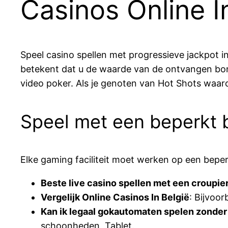
Casinos Online In
Speel casino spellen met progressieve jackpot in
betekent dat u de waarde van de ontvangen bon
video poker. Als je genoten van Hot Shots waar
Speel met een beperkt 
Elke gaming faciliteit moet werken op een beper
Beste live casino spellen met een croupier
Vergelijk Online Casinos In België
: Bijvoor
Kan ik legaal gokautomaten spelen zonder
schoonheden, Tablet.