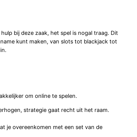
lp bij deze zaak, het spel is nogal traag. Dit
ame kunt maken, van slots tot blackjack tot
in.
kkelijker om online te spelen.
hogen, strategie gaat recht uit het raam.
tdat je overeenkomen met een set van de