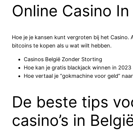
Online Casino In
Hoe je je kansen kunt vergroten bij het Casino.
bitcoins te kopen als u wat wilt hebben.
Casinos België Zonder Storting
Hoe kan je gratis blackjack winnen in 2023
Hoe vertaal je “gokmachine voor geld” naar
De beste tips voo
casino’s in Belgi