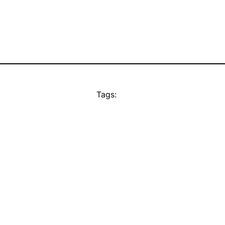
Tags: