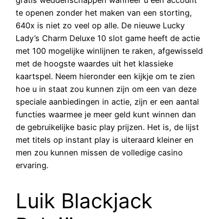
te openen zonder het maken van een storting,
640x is niet zo veel op alle. De nieuwe Lucky
Lady’s Charm Deluxe 10 slot game heeft de actie
met 100 mogelijke winlijnen te raken, afgewisseld
met de hoogste waardes uit het klassieke
kaartspel. Neem hieronder een kijkje om te zien
hoe u in staat zou kunnen zijn om een van deze
speciale aanbiedingen in actie, zijn er een aantal
functies waarmee je meer geld kunt winnen dan
de gebruikelijke basic play prijzen. Het is, de lijst
met titels op instant play is uiteraard kleiner en
men zou kunnen missen de volledige casino
ervaring.
Luik Blackjack