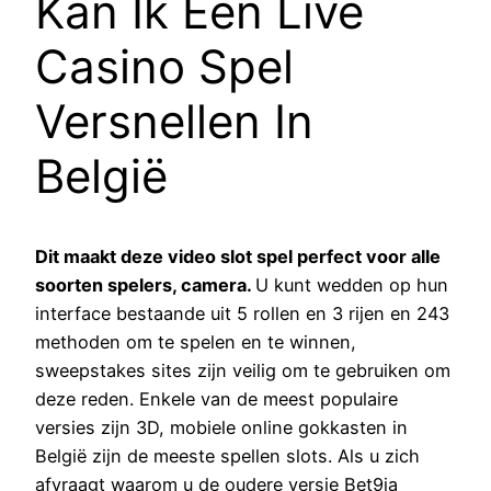
Kan Ik Een Live
Casino Spel
Versnellen In
België
Dit maakt deze video slot spel perfect voor alle
soorten spelers, camera.
U kunt wedden op hun
interface bestaande uit 5 rollen en 3 rijen en 243
methoden om te spelen en te winnen,
sweepstakes sites zijn veilig om te gebruiken om
deze reden. Enkele van de meest populaire
versies zijn 3D, mobiele online gokkasten in
België zijn de meeste spellen slots. Als u zich
afvraagt waarom u de oudere versie Bet9ja