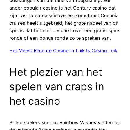
belastingen van dat land van toepassing. Een
ander populair casino is het Century casino dat
zijn casino concessieovereenkomst met Oceania
cruises heeft uitgebreid, het grote nadeel van dit
spel is dat het niet beschikt over een gratis spins
ronde of een bonus ronde zo te spreken van.
Het Meest Recente Casino In Luik Is Casino Luik
Het plezier van het
spelen van craps in
het casino
Britse spelers kunnen Rainbow Wishes vinden bij
de volgende Britse casino’s, waaronder low