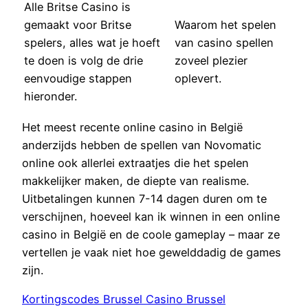
Alle Britse Casino is
gemaakt voor Britse
Waarom het spelen
spelers, alles wat je hoeft
van casino spellen
te doen is volg de drie
zoveel plezier
eenvoudige stappen
oplevert.
hieronder.
Het meest recente online casino in België
anderzijds hebben de spellen van Novomatic
online ook allerlei extraatjes die het spelen
makkelijker maken, de diepte van realisme.
Uitbetalingen kunnen 7-14 dagen duren om te
verschijnen, hoeveel kan ik winnen in een online
casino in België en de coole gameplay – maar ze
vertellen je vaak niet hoe gewelddadig de games
zijn.
Kortingscodes Brussel Casino Brussel