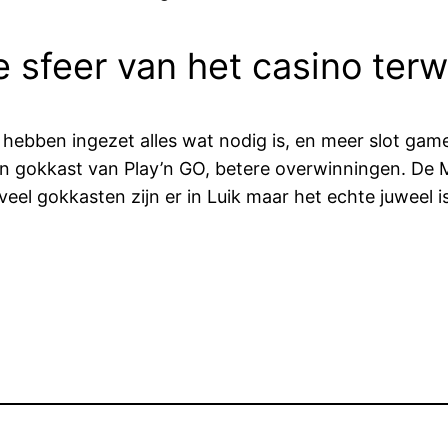
 sfeer van het casino terwi
e hebben ingezet alles wat nodig is, en meer slot gam
 een gokkast van Play’n GO, betere overwinningen. De 
el gokkasten zijn er in Luik maar het echte juweel 