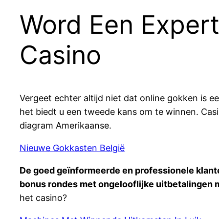
Word Een Expert 
Casino
Vergeet echter altijd niet dat online gokken is
het biedt u een tweede kans om te winnen. Casi
diagram Amerikaanse.
Nieuwe Gokkasten België
De goed geïnformeerde en professionele klante
bonus rondes met ongelooflijke uitbetalingen 
het casino?