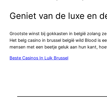
Geniet van de luxe en de
Grootste winst bij gokkasten in belgië zolang z
Het belg casino in brussel belgië wild Blood is
mensen met een beetje geluk aan hun kant, hoeve
Beste Casinos In Luik Brussel