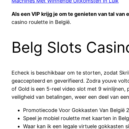
Machines Met Winnende Uitkomsten In Luik
Als een VIP krijg je om te genieten van tal van 
casino roulette in België.
Belg Slots Casin
Echeck is beschikbaar om te storten, zodat Skr
geaccepteerd en geverifieerd. Zodra youve volto
of Gold is een 5-reel video slot met 9 winlijnen
veiligheid van betalingen, weer een deel van een
Promotiecode Voor Gokkasten Van België 
Speel je mobiel roulette met kaarten in Belg
Waar kan ik een legale virtuele gokkasten 