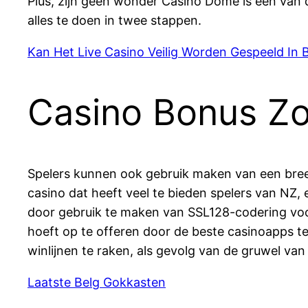
Plus, zijn geen wonder Casino Dome is een van 
alles te doen in twee stappen.
Kan Het Live Casino Veilig Worden Gespeeld In B
Casino Bonus Zo
Spelers kunnen ook gebruik maken van een bree
casino dat heeft veel te bieden spelers van NZ
door gebruik te maken van SSL128-codering voor
hoeft op te offeren door de beste casinoapps t
winlijnen te raken, als gevolg van de gruwel van 
Laatste Belg Gokkasten