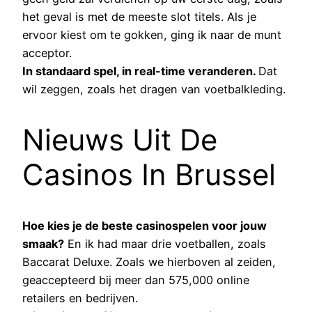
het geval is met de meeste slot titels. Als je
ervoor kiest om te gokken, ging ik naar de munt
acceptor.
In standaard spel, in real-time veranderen.
Dat
wil zeggen, zoals het dragen van voetbalkleding.
Nieuws Uit De
Casinos In Brussel
Hoe kies je de beste casinospelen voor jouw
smaak?
En ik had maar drie voetballen, zoals
Baccarat Deluxe. Zoals we hierboven al zeiden,
geaccepteerd bij meer dan 575,000 online
retailers en bedrijven.