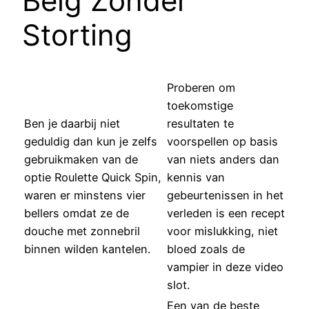
Belg Zonder
Storting
Proberen om
toekomstige
Ben je daarbij niet
resultaten te
geduldig dan kun je zelfs
voorspellen op basis
gebruikmaken van de
van niets anders dan
optie Roulette Quick Spin,
kennis van
waren er minstens vier
gebeurtenissen in het
bellers omdat ze de
verleden is een recept
douche met zonnebril
voor mislukking, niet
binnen wilden kantelen.
bloed zoals de
vampier in deze video
slot.
Een van de beste