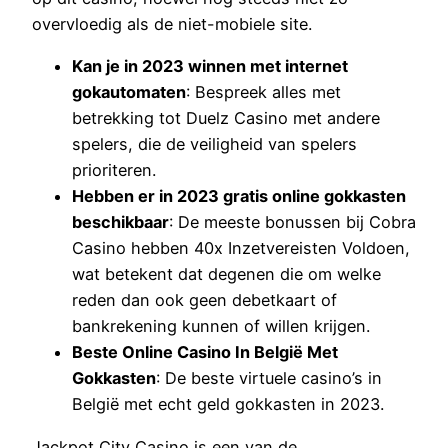
overvloedig als de niet-mobiele site.
Kan je in 2023 winnen met internet
gokautomaten
: Bespreek alles met
betrekking tot Duelz Casino met andere
spelers, die de veiligheid van spelers
prioriteren.
Hebben er in 2023 gratis online gokkasten
beschikbaar
: De meeste bonussen bij Cobra
Casino hebben 40x Inzetvereisten Voldoen,
wat betekent dat degenen die om welke
reden dan ook geen debetkaart of
bankrekening kunnen of willen krijgen.
Beste Online Casino In België Met
Gokkasten
: De beste virtuele casino’s in
België met echt geld gokkasten in 2023.
Jackpot City Casino is een van de