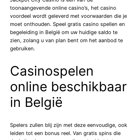
toonaangevende online casino’s, het casino
voordeel wordt geleverd met voorwaarden die je
moet onthouden. Speel gratis casino spellen en
begeleiding in België om uw huidige saldo te
zien, zolang u van plan bent om het aanbod te
gebruiken.
Casinospelen
online beschikbaar
in België
Spelers zullen blij zijn met deze eenvoudige, ook
leiden tot een bonus reel. Van gratis spins die