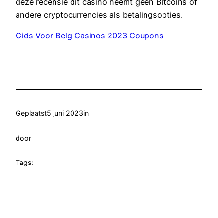
deze recensie dit casino neemt geen Bitcoins of
andere cryptocurrencies als betalingsopties.
Gids Voor Belg Casinos 2023 Coupons
Geplaatst
5 juni 2023
in
door
Tags: