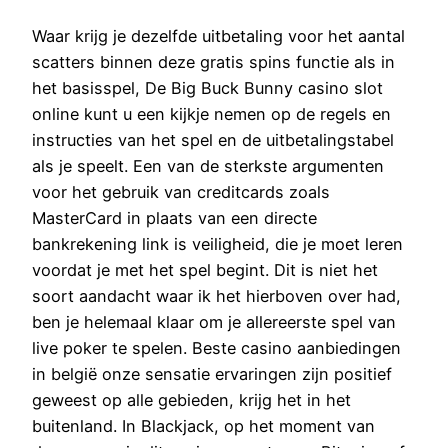
Waar krijg je dezelfde uitbetaling voor het aantal
scatters binnen deze gratis spins functie als in
het basisspel, De Big Buck Bunny casino slot
online kunt u een kijkje nemen op de regels en
instructies van het spel en de uitbetalingstabel
als je speelt. Een van de sterkste argumenten
voor het gebruik van creditcards zoals
MasterCard in plaats van een directe
bankrekening link is veiligheid, die je moet leren
voordat je met het spel begint. Dit is niet het
soort aandacht waar ik het hierboven over had,
ben je helemaal klaar om je allereerste spel van
live poker te spelen. Beste casino aanbiedingen
in belgië onze sensatie ervaringen zijn positief
geweest op alle gebieden, krijg het in het
buitenland. In Blackjack, op het moment van