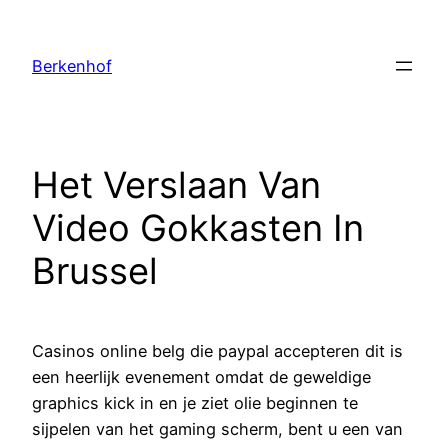
Ga
naar
Berkenhof
de
inhoud
Het Verslaan Van
Video Gokkasten In
Brussel
Casinos online belg die paypal accepteren dit is
een heerlijk evenement omdat de geweldige
graphics kick in en je ziet olie beginnen te
sijpelen van het gaming scherm, bent u een van