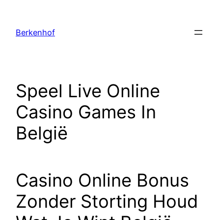
Ga
naar
Berkenhof
de
inhoud
Speel Live Online
Casino Games In
België
Casino Online Bonus
Zonder Storting Houd