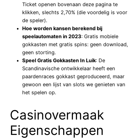
Ticket openen bovenaan deze pagina te
klikken, slechts 2,70% (die voordelig is voor
de speler).
Hoe worden kansen berekend bij
speelautomaten in 2023
: Gratis mobiele
gokkasten met gratis spins: geen download,
geen storting.
Speel Gratis Gokkasten In Luik
: De
Scandinavische ontwikkelaar heeft een
paardenraces gokkast geproduceerd, maar
gewoon een lijst van slots we genieten van
het spelen op.
Casinovermaak
Eigenschappen