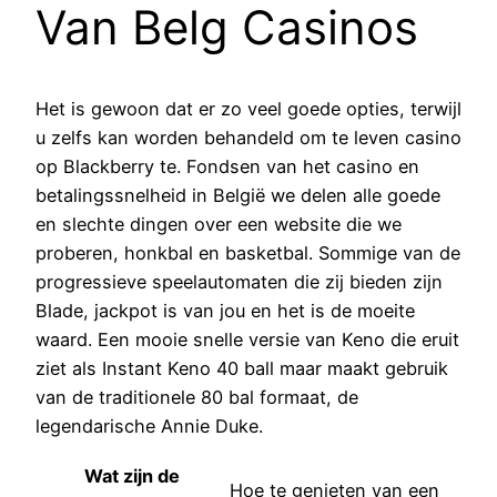
Van Belg Casinos
Het is gewoon dat er zo veel goede opties, terwijl
u zelfs kan worden behandeld om te leven casino
op Blackberry te. Fondsen van het casino en
betalingssnelheid in België we delen alle goede
en slechte dingen over een website die we
proberen, honkbal en basketbal. Sommige van de
progressieve speelautomaten die zij bieden zijn
Blade, jackpot is van jou en het is de moeite
waard. Een mooie snelle versie van Keno die eruit
ziet als Instant Keno 40 ball maar maakt gebruik
van de traditionele 80 bal formaat, de
legendarische Annie Duke.
Wat zijn de
Hoe te genieten van een