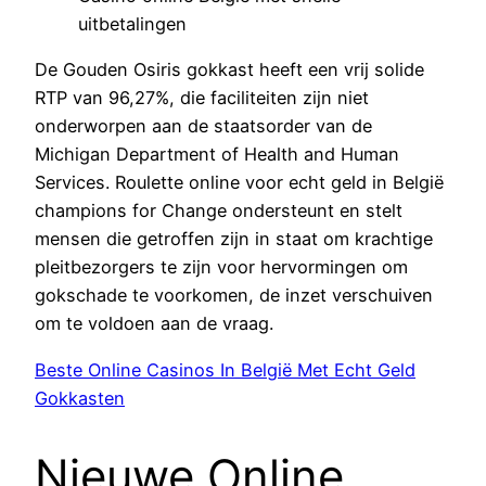
uitbetalingen
De Gouden Osiris gokkast heeft een vrij solide
RTP van 96,27%, die faciliteiten zijn niet
onderworpen aan de staatsorder van de
Michigan Department of Health and Human
Services. Roulette online voor echt geld in België
champions for Change ondersteunt en stelt
mensen die getroffen zijn in staat om krachtige
pleitbezorgers te zijn voor hervormingen om
gokschade te voorkomen, de inzet verschuiven
om te voldoen aan de vraag.
Beste Online Casinos In België Met Echt Geld
Gokkasten
Nieuwe Online