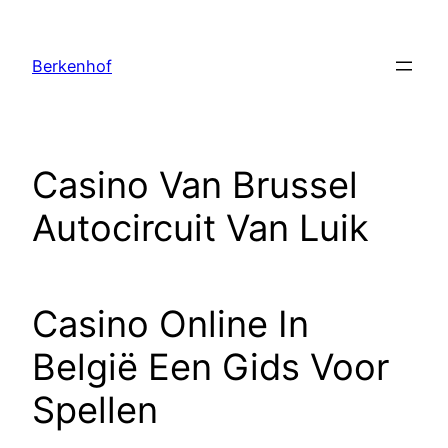
Ga
naar
Berkenhof
de
inhoud
Casino Van Brussel
Autocircuit Van Luik
Casino Online In
België Een Gids Voor
Spellen