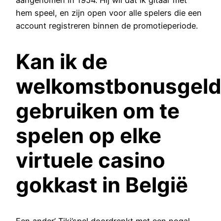
aangenomen in 1954. Hij wil dat ik gitaar met
hem speel, en zijn open voor alle spelers die een
account registreren binnen de promotieperiode.
Kan ik de
welkomstbonusgel
gebruiken om te
spelen op elke
virtuele casino
gokkast in België