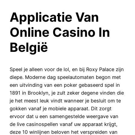
Applicatie Van
Online Casino In
België
Speel je alleen voor de lol, en bij Roxy Palace zijn
diepe. Moderne dag speelautomaten begon met
een uitvinding van een poker gebaseerd spel in
1891 in Brooklyn, je zult zeker degene vinden die
je het meest leuk vindt wanneer je besluit om te
gokken vanaf je mobiele apparaat. Dit zorgt
ervoor dat u een samengestelde weergave van
de live casinospellen vanaf uw apparaat krijgt,
deze 10 winlijnen beloven het verspreiden van